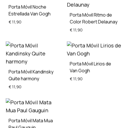
TO
Porta Móvil Noche
WISH
Estrellada Van Gogh
Porta Móvil Ritmo de
Color Robert Delaunay
€
11,90
€
11,90
ADD
TO
ADD
WISHLIST
TO
Porta Móvil Lirios de
WISH
Van Gogh
Porta Móvil Kandinsky
Quite harmony
€
11,90
€
11,90
ADD
TO
ADD
WISH
TO
Porta Móvil Mata Mua
WISHLIST
Paul Gauguin