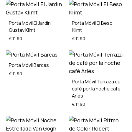
WISHLIST
ADD
TO
Porta Móvil El Jardín
Porta Móvil El Beso
WISH
Gustav Klimt
Klimt
€
11,90
€
11,90
ADD
ADD
Porta Móvil Barcas
TO
TO
€
11,90
WISHLIST
WISH
Porta Móvil Terraza de
café por la noche café
Arlés
ADD
TO
€
11,90
WISHLIST
ADD