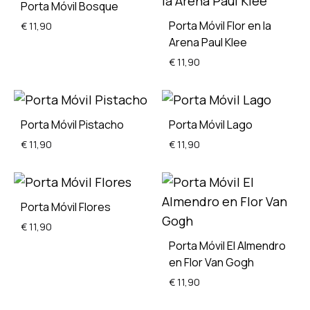
Porta Móvil Bosque
Porta Móvil Flor en la
€
11,90
Arena Paul Klee
€
11,90
ADD
TO
WISHLIST
ADD
Porta Móvil Pistacho
Porta Móvil Lago
TO
€
11,90
€
11,90
WISH
ADD
ADD
Porta Móvil Flores
TO
TO
€
11,90
WISHLIST
WISH
Porta Móvil El Almendro
en Flor Van Gogh
ADD
€
11,90
TO