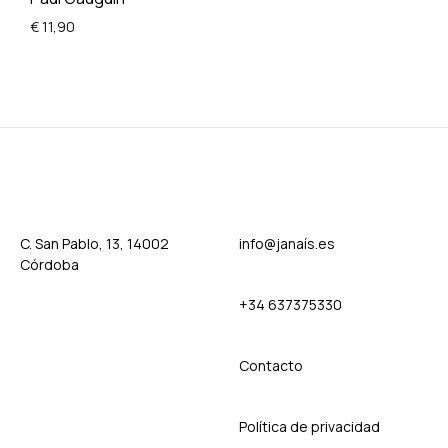
€
11,90
ADD
TO
WISHLIST
C. San Pablo, 13, 14002
info@janaís.es
Córdoba
+34 637375330
Contact
o
Política de privacidad