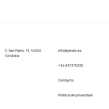
C. San Pablo, 13, 14002
info@janaís.es
Córdoba
+34 637375330
Contact
o
Política de privacidad