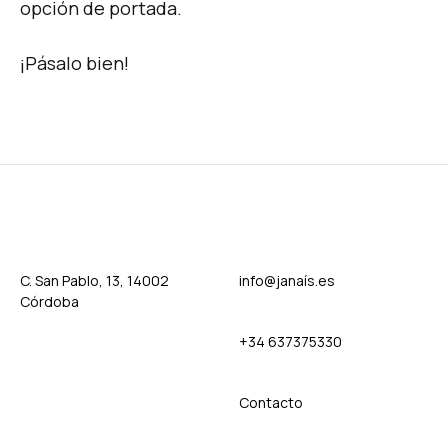
opción de portada.
¡Pásalo bien!
C. San Pablo, 13, 14002
info@janaís.es
Córdoba
+34 637375330
Contact
o