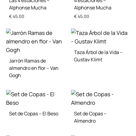
Las 4 estaciones –
4 estaciones –
Alphonse Mucha
Alphonse Mucha
€
45,00
€
45,00
ADD
ADD
TO
TO
WISHLIST
WISH
Taza Árbol de la Vida –
Gustav Klimt
Jarrón Ramas de
almendro en flor – Van
Gogh
ADD
TO
WISH
ADD
TO
WISHLIST
Set de Copas – El Beso
Set de Copas –
Almendro
ADD