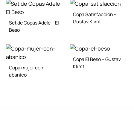
TO
ADD
WISHLIST
TO
Copa Satisfacción –
WISH
Gustav Klimt
Set de Copas Adele – El
Beso
ADD
TO
ADD
WISH
TO
Copa El Beso – Gustav
WISHLIST
Klimt
Copa mujer con
abanico
ADD
TO
ADD
WISH
TO
WISHLIST