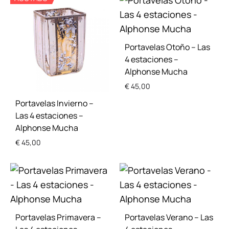
Portavelas Otoño – Las
4 estaciones –
Alphonse Mucha
€
45,00
Portavelas Invierno –
Las 4 estaciones –
ADD
Alphonse Mucha
TO
WISH
€
45,00
ADD
TO
WISHLIST
Portavelas Primavera –
Portavelas Verano – Las