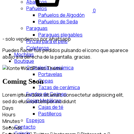
Abanicos
Pañuelos
0
Pañuelos de Algodón
Pañuelos de Seda
Paraguas
Paraguas plegables
- solo vendemos por whatsapp
Pinzas para el pelo
Coleteros
Puedes hacer tus pedidos pulsando el icono que aparece
Mochilas
abajo a la derecha de la pantalla, gracias.
Boutique
Cristalería y cerámica
Portavelas
Coming Soon
Copas
Tazas de cerámica
Fundas de Cojines
Lorem ipsum dolor sit amet, consectetur adipisicing elit,
Cajas Metálicas
sed do eiusmod tempor incididunt
Cajas de té
Days
Pastilleros
Hours
Espejos
Minutes
Contacto
Seconds
Galería