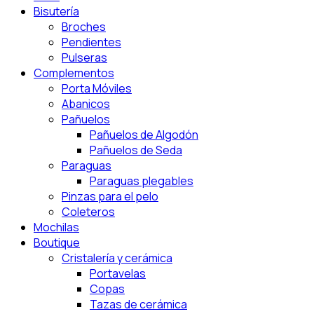
Bisutería
Broches
Pendientes
Pulseras
Complementos
Porta Móviles
Abanicos
Pañuelos
Pañuelos de Algodón
Pañuelos de Seda
Paraguas
Paraguas plegables
Pinzas para el pelo
Coleteros
Mochilas
Boutique
Cristalería y cerámica
Portavelas
Copas
Tazas de cerámica