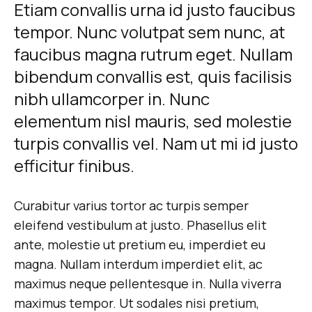
Etiam convallis urna id justo faucibus
Cooler
tempor. Nunc volutpat sem nunc, at
than
faucibus magna rutrum eget. Nullam
bibendum convallis est, quis facilisis
Michael
nibh ullamcorper in. Nunc
Jordan
elementum nisl mauris, sed molestie
turpis convallis vel. Nam ut mi id justo
AGOSTO
efficitur finibus.
23,
2018
0
Curabitur varius tortor ac turpis semper
SHARE
eleifend vestibulum at justo. Phasellus elit
NO
ante, molestie ut pretium eu, imperdiet eu
HAY
magna. Nullam interdum imperdiet elit, ac
COMENTARIOS
EN
maximus neque pellentesque in. Nulla viverra
13
WAYS
maximus tempor. Ut sodales nisi pretium,