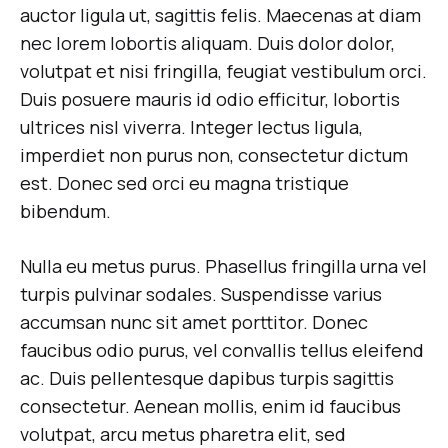
STREET
auctor ligula ut, sagittis felis. Maecenas at diam
STYLES
ARE
nec lorem lobortis aliquam. Duis dolor dolor,
COOLER
volutpat et nisi fringilla, feugiat vestibulum orci.
THAN
MICHAEL
Duis posuere mauris id odio efficitur, lobortis
JORDAN
ultrices nisl viverra. Integer lectus ligula,
imperdiet non purus non, consectetur dictum
est. Donec sed orci eu magna tristique
bibendum.
Nulla eu metus purus. Phasellus fringilla urna vel
turpis pulvinar sodales. Suspendisse varius
accumsan nunc sit amet porttitor. Donec
faucibus odio purus, vel convallis tellus eleifend
ac. Duis pellentesque dapibus turpis sagittis
consectetur. Aenean mollis, enim id faucibus
volutpat, arcu metus pharetra elit, sed