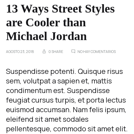
13 Ways Street Styles
are Cooler than
Michael Jordan
EN
AGOSTO 23, 2018
0 SHARE
NO HAY COMENTARIOS
13
WAYS
STREET
13
Suspendisse potenti. Quisque risus
STYLES
sem, volutpat a sapien et, mattis
ARE
Ways
COOLER
condimentum est. Suspendisse
THAN
MICHAEL
Street
feugiat cursus turpis, et porta lectus
JORDAN
euismod accumsan. Nam felis ipsum,
Styles
eleifend sit amet sodales
are
pellentesque, commodo sit amet elit.