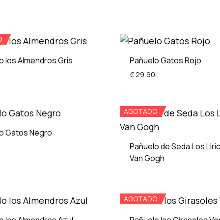
O
o los Almendros Gris
Pañuelo Gatos Rojo
€
29,90
ADD
TO
AGOTADO
WISHLIST
o Gatos Negro
Pañuelo de Seda Los Liri
Van Gogh
ADD
TO
WISHLIST
AGOTADO