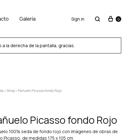
acto
Galería
Sign in
0
 la derecha de la pantalla, gracias.
SS2018
Dresses
da
»
Shop
»
Pañuelo Picasso fondo Rojo
Accessories
Footwear
añuelo Picasso fondo Rojo
Sweatshirt
uelo 100% seda de fondo rojo con imágenes de obras de
o Picasso, de medidas 175 x 105 cm.