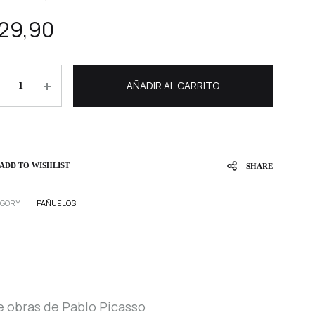
29,90
antity
AÑADIR AL CARRITO
ADD TO WISHLIST
SHARE
EGORY
PAÑUELOS
e obras de Pablo Picasso