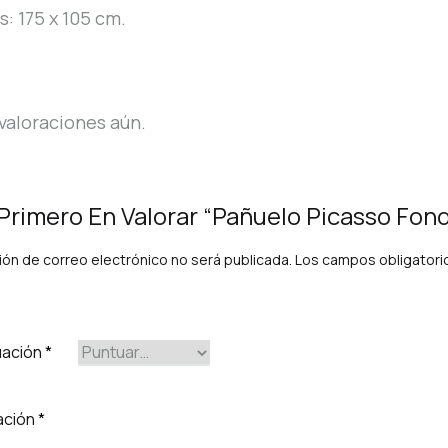
: 175 x 105 cm.
valoraciones aún.
 Primero En Valorar “Pañuelo Picasso Fon
ión de correo electrónico no será publicada.
Los campos obligator
uación
*
ación
*