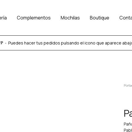
ería
Complementos
Mochilas
Boutique
Cont
Puedes hacer tus pedidos pulsando el icono que aparece abajo a
PP
Porta
P
Pañ
Pabl