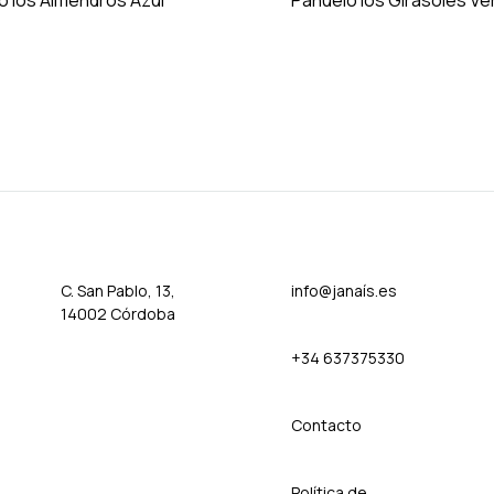
o los Almendros Azul
Pañuelo los Girasoles Ve
ADD
TO
WISHLIST
C. San Pablo, 13,
info@janaís.es
14002 Córdoba
+34 637375330
Contact
o
Política de