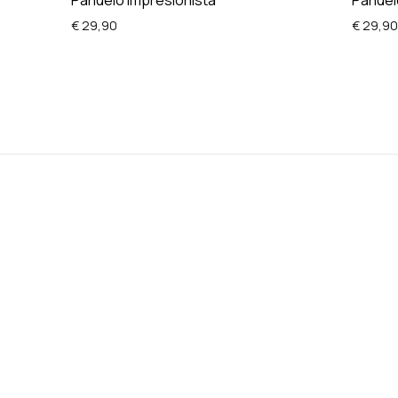
Pañuelo Impresionista
Pañuel
€
29,90
€
29,90
ADD
TO
WISHLIST