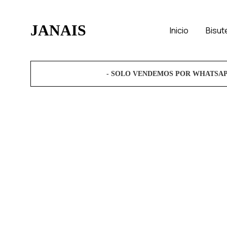
JANAIS
Inicio
Bisut
Janaís
Complementos
Moda
Artísticos.
- SOLO VENDEMOS POR WHATSA