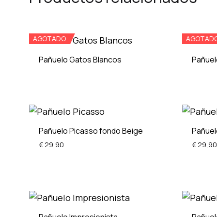
AGOTADO
AGOTAD
Pañuelo Gatos Blancos
Pañuel
ADD
TO
WISHLIST
Pañuelo Picasso fondo Beige
Pañuel
€
29,90
€
29,90
ADD
TO
WISHLIST