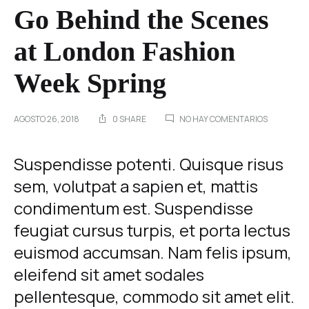
Go Behind the Scenes
at London Fashion
Week Spring
EN
AGOSTO 26, 2018
0 SHARE
NO HAY COMENTARIOS
GO
BEHIND
THE
Go
Suspendisse potenti. Quisque risus
SCENES
sem, volutpat a sapien et, mattis
AT
Behind
LONDON
condimentum est. Suspendisse
FASHION
WEEK
the
feugiat cursus turpis, et porta lectus
SPRING
euismod accumsan. Nam felis ipsum,
Scenes
eleifend sit amet sodales
at
pellentesque, commodo sit amet elit.