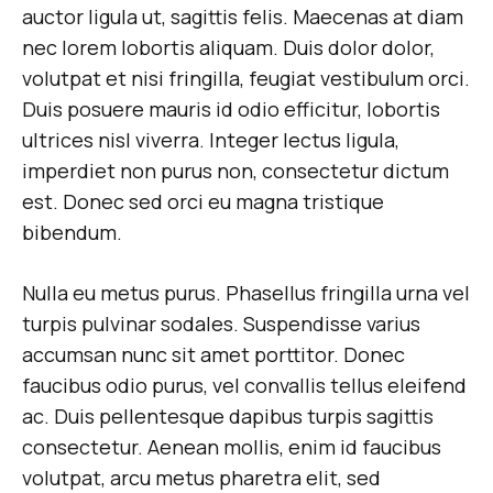
THE
auctor ligula ut, sagittis felis. Maecenas at diam
SCENES
AT
nec lorem lobortis aliquam. Duis dolor dolor,
LONDON
volutpat et nisi fringilla, feugiat vestibulum orci.
FASHION
WEEK
Duis posuere mauris id odio efficitur, lobortis
SPRING
ultrices nisl viverra. Integer lectus ligula,
imperdiet non purus non, consectetur dictum
est. Donec sed orci eu magna tristique
bibendum.
Nulla eu metus purus. Phasellus fringilla urna vel
turpis pulvinar sodales. Suspendisse varius
accumsan nunc sit amet porttitor. Donec
faucibus odio purus, vel convallis tellus eleifend
ac. Duis pellentesque dapibus turpis sagittis
consectetur. Aenean mollis, enim id faucibus
volutpat, arcu metus pharetra elit, sed