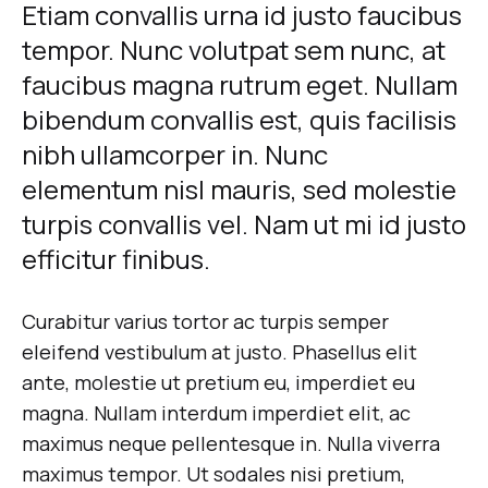
Etiam convallis urna id justo faucibus
London
tempor. Nunc volutpat sem nunc, at
Fashion
faucibus magna rutrum eget. Nullam
bibendum convallis est, quis facilisis
Week
nibh ullamcorper in. Nunc
Spring
elementum nisl mauris, sed molestie
turpis convallis vel. Nam ut mi id justo
AGOSTO
efficitur finibus.
26,
2018
0
Curabitur varius tortor ac turpis semper
SHARE
eleifend vestibulum at justo. Phasellus elit
NO
ante, molestie ut pretium eu, imperdiet eu
HAY
magna. Nullam interdum imperdiet elit, ac
COMENTARIOS
EN
maximus neque pellentesque in. Nulla viverra
GO
BEHIND
maximus tempor. Ut sodales nisi pretium,