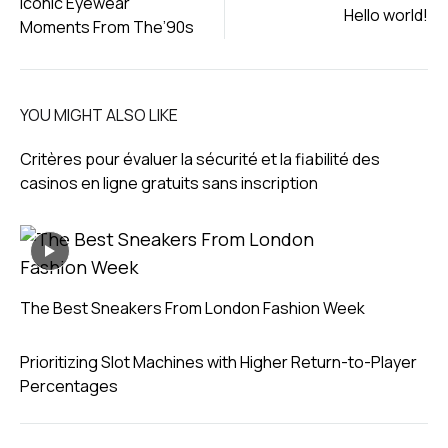
Iconic Eyewear
Hello world!
Moments From The’90s
navigation
YOU MIGHT ALSO LIKE
Critères pour évaluer la sécurité et la fiabilité des
casinos en ligne gratuits sans inscription
The Best Sneakers From London Fashion Week
Prioritizing Slot Machines with Higher Return-to-Player
Percentages