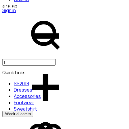
€
16,90
Sign in
Quantity
Quick Links
SS2018
Dresses
Accessories
Footwear
Sweatshirt
Añadir al carrito
Add
Adding
to
to