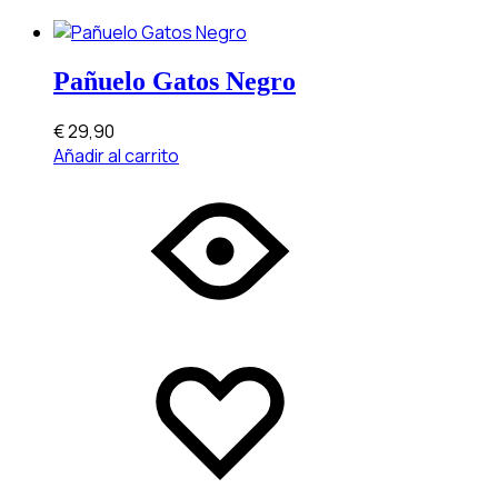
Pañuelo Gatos Negro
€
29,90
Añadir al carrito
Add
Adding
to
to
wishlist
wishlist