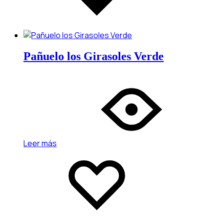
Pañuelo los Girasoles Verde
Leer más
Add
Adding
to
to
wishlist
wishlist