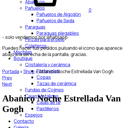
Abanicos
Pañuelos
0
Pañuelos de Algodón
Pañuelos de Seda
Paraguas
Paraguas plegables
- solo vendemos por whatsapp
Pinzas para el pelo
Coleteros
Puedes hacer tus pedidos pulsando el icono que aparece
Mochilas
abajo a la derecha de la pantalla, gracias.
Boutique
Cristalería y cerámica
Portavelas
Portada
»
Shop
»
Abanico Noche Estrellada Van Gogh
Copas
Product
Prev
Tazas de cerámica
Next
navigation
Fundas de Cojines
Cajas Metálicas
Abanico Noche Estrellada Van
Cajas de té
Gogh
Pastilleros
Espejos
Contacto
Galería