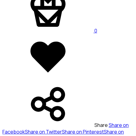
wishlist
wishlist
0
Added
to
wishlist
Share
Share on
Facebook
Share on Twitter
Share on Pinterest
Share on