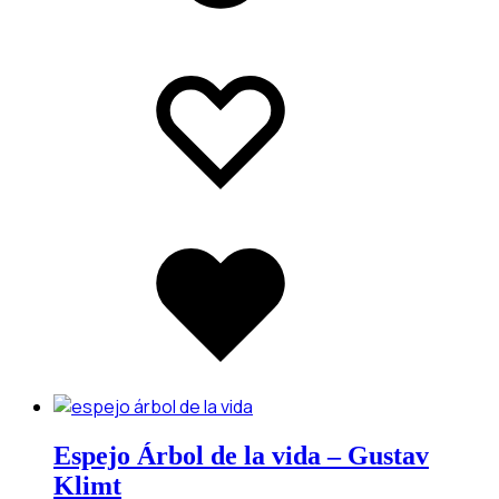
Add
Adding
to
to
wishlist
wishlist
Added
to
wishlist
Espejo Árbol de la vida – Gustav
Klimt