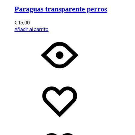
Paraguas transparente perros
€
15,00
Añadir al carrito
Add
Adding
to
to
wishlist
wishlist
Added