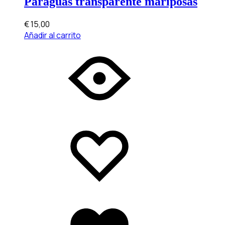
Paraguas transparente mariposas
€
15,00
Añadir al carrito
Add
Adding
to
to
wishlist
wishlist
Added
to
wishlist