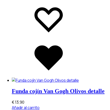
Add
Adding
to
to
wishlist
wishlist
Added
to
wishlist
Funda cojín Van Gogh Olivos detalle
€
13,90
Añadir al carrito