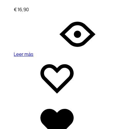
€
16,90
Leer más
Add
Adding
to
to
wishlist
wishlist
Added
to
wishlist