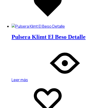
Pulsera Klimt El Beso Detalle
Leer más
Add
Adding
to
to
wishlist
wishlist