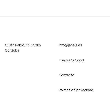
TO
ADD
WISHLIST
TO
WISH
C. San Pablo, 13, 14002
info@janaís.es
Córdoba
+34 637375330
Contact
o
Política de privacidad