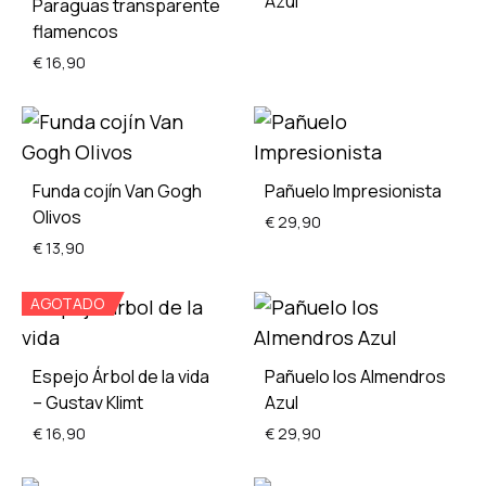
Azul
Paraguas transparente
flamencos
€
16,90
ADD
TO
WISH
ADD
TO
Funda cojín Van Gogh
Pañuelo Impresionista
WISHLIST
Olivos
€
29,90
€
13,90
AGOTADO
ADD
ADD
TO
TO
WISH
Espejo Árbol de la vida
Pañuelo los Almendros
WISHLIST
– Gustav Klimt
Azul
€
16,90
€
29,90