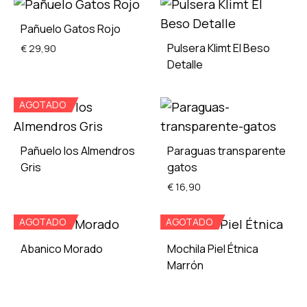
ADD
TO
ADD
Pañuelo Gatos Rojo
WISHLIST
TO
Pulsera Klimt El Beso
€
29,90
WISH
Detalle
ADD
AGOTADO
ADD
TO
TO
WISHLIST
WISH
Pañuelo los Almendros
Paraguas transparente
Gris
gatos
€
16,90
ADD
AGOTADO
AGOTADO
TO
ADD
WISHLIST
Abanico Morado
Mochila Piel Étnica
TO
Marrón
WISH
ADD