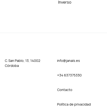
Inverso
ADD
TO
WISHLIST
ADD
TO
WISH
C. San Pablo, 13, 14002
info@janaís.es
Córdoba
+34 637375330
Contact
o
Política de privacidad