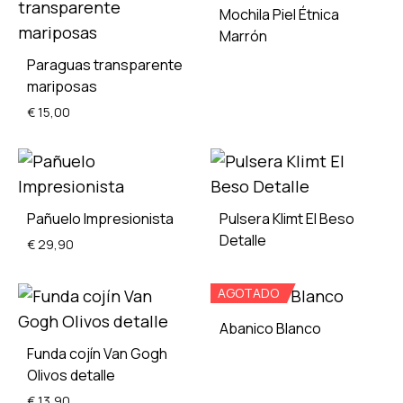
Mochila Piel Étnica
Marrón
Paraguas transparente
mariposas
ADD
€
15,00
TO
WISH
ADD
TO
Pañuelo Impresionista
Pulsera Klimt El Beso
WISHLIST
Detalle
€
29,90
AGOTADO
ADD
ADD
TO
Abanico Blanco
TO
WISH
Funda cojín Van Gogh
WISHLIST
Olivos detalle
ADD
€
13,90