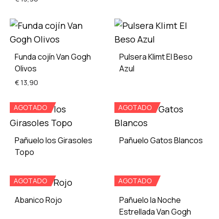
TO
WISH
ADD
TO
Funda cojín Van Gogh
Pulsera Klimt El Beso
WISHLIST
Olivos
Azul
€
13,90
ADD
AGOTADO
AGOTADO
TO
ADD
WISH
TO
Pañuelo los Girasoles
Pañuelo Gatos Blancos
WISHLIST
Topo
ADD
AGOTADO
AGOTADO
ADD
TO
TO
WISH
Abanico Rojo
Pañuelo la Noche
WISHLIST
Estrellada Van Gogh