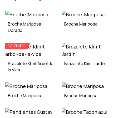
ADD
TO
ADD
WISH
TO
Broche Mariposa
Broche Mariposa
WISHLIST
Dorado
ADD
AGOTADO
ADD
TO
TO
WISH
WISHLIST
Brazalete Klimt Árbol de
Brazalete Klimt Jardín
la Vida
ADD
ADD
TO
TO
WISH
Broche Mariposa
Broche Mariposa
WISHLIST
ADD
ADD