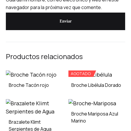
navegador para la próxima vez que comente.
Productos relacionados
AGOTADO
Broche Tacón rojo
Broche Libélula Dorado
ADD
ADD
TO
TO
Broche Mariposa Azul
WISHLIST
WISH
Marino
Brazalete Klimt
Serpientes de Agua