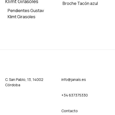
TO
TO
Broche Tacón azul
WISHLIST
WISH
Pendientes Gustav
Klimt Girasoles
ADD
TO
WISH
ADD
TO
WISHLIST
C. San Pablo, 13, 14002
info@janaís.es
Córdoba
+34 637375330
Contact
o