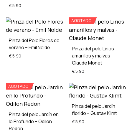
€
5,90
ADD
AGOTADO
TO
WISH
ADD
TO
Pinza del Pelo Flores de
WISHLIST
verano – Emil Nolde
Pinza del pelo Lirios
amarillos y malvas –
€
5,90
Claude Monet
€
5,90
ADD
AGOTADO
TO
ADD
WISHLIST
TO
WISH
Pinza del pelo Jardín
florido – Gustav Klimt
Pinza del pelo Jardín en
lo Profundo – Odilon
€
5,90
Redon