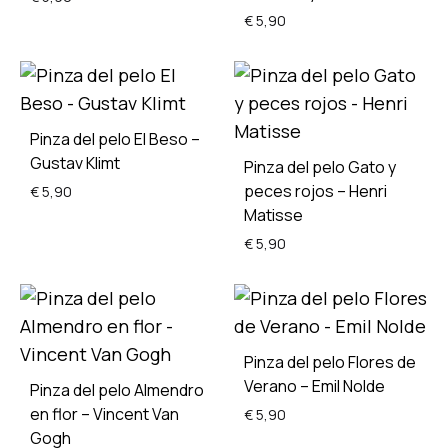
€
5,90
ADD
ADD
TO
TO
WISHLIST
WISH
Pinza del pelo El Beso –
Gustav Klimt
Pinza del pelo Gato y
peces rojos – Henri
€
5,90
Matisse
€
5,90
ADD
TO
WISHLIST
ADD
TO
Pinza del pelo Flores de
WISH
Verano – Emil Nolde
Pinza del pelo Almendro
en flor – Vincent Van
€
5,90
Gogh