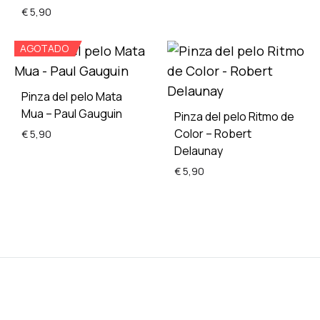
€
5,90
ADD
AGOTADO
TO
ADD
WISH
TO
WISHLIST
Pinza del pelo Mata
Mua – Paul Gauguin
Pinza del pelo Ritmo de
Color – Robert
€
5,90
Delaunay
€
5,90
ADD
TO
WISHLIST
ADD
TO
WISH