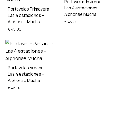
Portavelas Invierno –
Las 4 estaciones –
Portavelas Primavera –
Alphonse Mucha
Las 4 estaciones –
Alphonse Mucha
€
45,00
€
45,00
ADD
TO
WISH
ADD
TO
WISHLIST
Portavelas Verano –
Las 4 estaciones –
Alphonse Mucha
€
45,00
ADD
TO