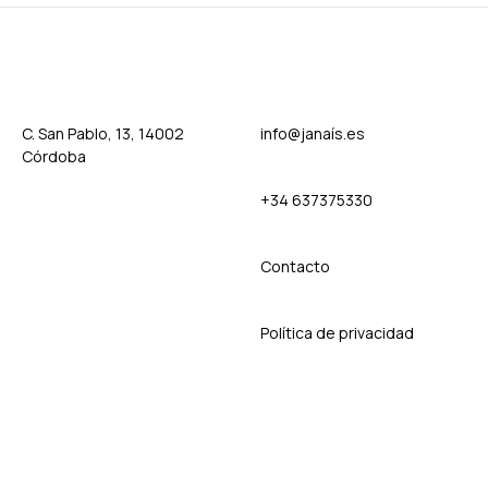
WISHLIST
C. San Pablo, 13, 14002
info@janaís.es
Córdoba
+34 637375330
Contact
o
Política de privacidad