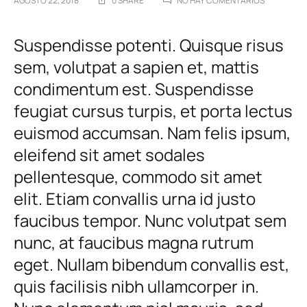
AGOSTO 22, 2018
0 SHARE
NO HAY COMENTARIOS
8
GENEIUS
8
LIGHTWEIG
Suspendisse potenti. Quisque risus
FOUNDATI
sem, volutpat a sapien et, mattis
FOR
Geneius
FLAWLESS
condimentum est. Suspendisse
SKIN
Lightweight
feugiat cursus turpis, et porta lectus
euismod accumsan. Nam felis ipsum,
Foundations
eleifend sit amet sodales
for
pellentesque, commodo sit amet
elit. Etiam convallis urna id justo
Flawless
faucibus tempor. Nunc volutpat sem
Skin
nunc, at faucibus magna rutrum
eget. Nullam bibendum convallis est,
AGOSTO
quis facilisis nibh ullamcorper in.
22,
2018