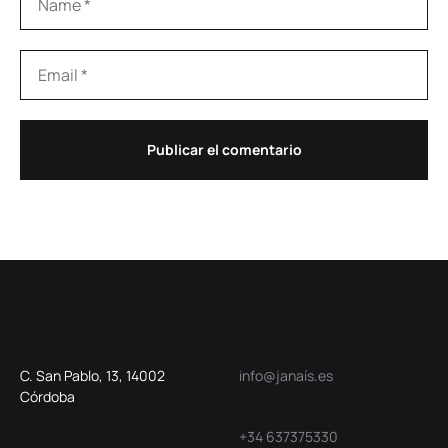
C. San Pablo, 13, 14002
info@janaís.es
Córdoba
+34 637375330