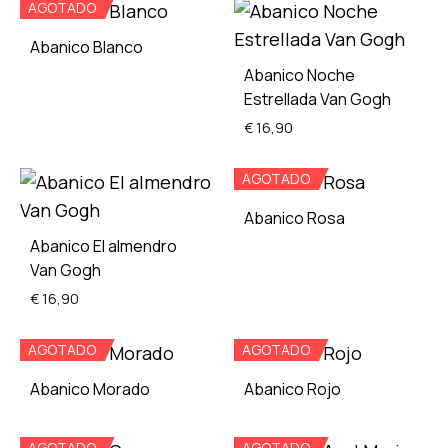
AGOTADO
Abanico Blanco
Abanico Noche
Estrellada Van Gogh
ADD
€
16,90
TO
WISHLIST
AGOTADO
ADD
Abanico Rosa
TO
Abanico El almendro
WISH
Van Gogh
ADD
€
16,90
TO
WISH
AGOTADO
AGOTADO
ADD
Abanico Morado
Abanico Rojo
TO
WISHLIST
AGOTADO
AGOTADO