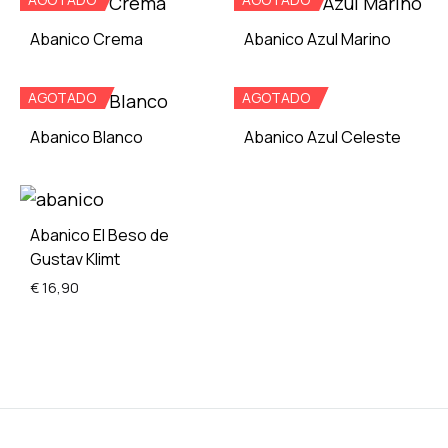
ADD
ADD
TO
TO
Abanico Crema
Abanico Azul Marino
WISHLIST
WISH
AGOTADO
AGOTADO
ADD
ADD
TO
TO
Abanico Blanco
Abanico Azul Celeste
WISHLIST
WISH
ADD
ADD
TO
TO
Abanico El Beso de
WISHLIST
WISH
Gustav Klimt
€
16,90
ADD
TO
WISHLIST