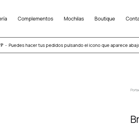
ería
Complementos
Mochilas
Boutique
Cont
Puedes hacer tus pedidos pulsando el icono que aparece abajo a
PP
Porta
B