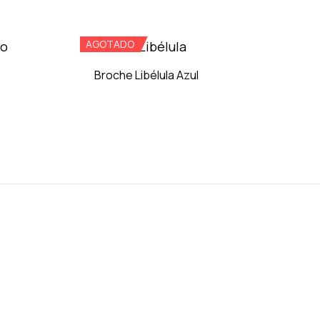
ADD
ADD
AGOTADO
TO
TO
WISHLIST
WISHLIST
Broche Libélula Azul
ADD
ADD
TO
TO
WISHLIST
WISHLIST