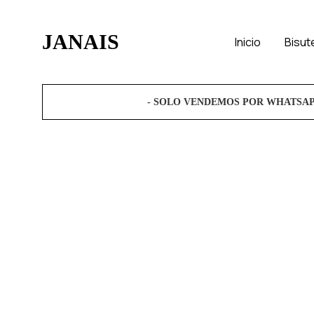
JANAIS
Inicio
Bisut
Janaís
Complementos
Moda
Artísticos.
- SOLO VENDEMOS POR WHATSA