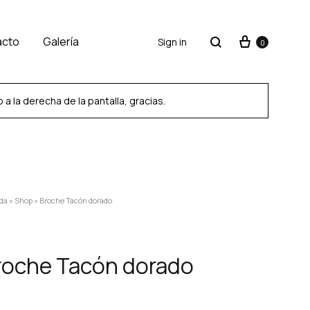
acto
Galería
Sign in
0
 la derecha de la pantalla, gracias.
SS2018
Dresses
da
»
Shop
»
Broche Tacón dorado
Accessories
Footwear
roche Tacón dorado
Sweatshirt