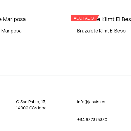
ADD
AGOTADO
TO
WISHLIST
 Mariposa
Brazalete Klimt El Beso
ADD
TO
WISHLIST
C. San Pablo, 13,
info@janaís.es
14002 Córdoba
+34 637375330