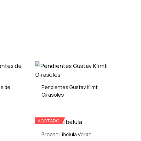
es de
Pendientes Gustav Klimt
Girasoles
ADD
ADD
AGOTADO
TO
TO
WISHLIST
WISHLIST
Broche Libélula Verde