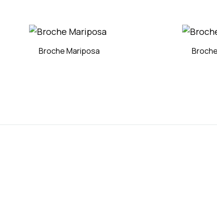
ADD
TO
WISHLIST
Broche Mariposa
Broche
ADD
TO
WISHLIST