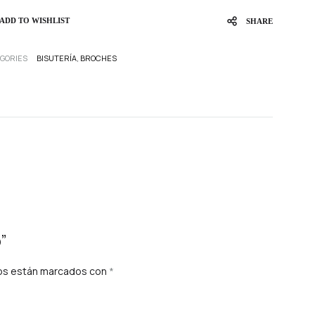
ADD TO WISHLIST
SHARE
GORIES
BISUTERÍA
,
BROCHES
”
ios están marcados con
*