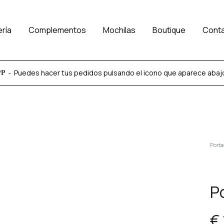
ería
Complementos
Mochilas
Boutique
Cont
Puedes hacer tus pedidos pulsando el icono que aparece abajo a
PP
Porta
P
€