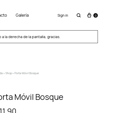
acto
Galería
Sign in
0
 la derecha de la pantalla, gracias.
SS2018
Dresses
da
»
Shop
»
Porta Móvil Bosque
Accessories
Footwear
orta Móvil Bosque
Sweatshirt
11,90