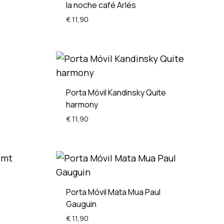
la noche café Arlés
€
11,90
ADD
ADD
TO
TO
WISHLIST
WISHLIST
Porta Móvil Kandinsky Quite
harmony
€
11,90
ADD
TO
WISHLIST
ADD
TO
WISHLIST
Porta Móvil Mata Mua Paul
Gauguin
€
11,90
ADD