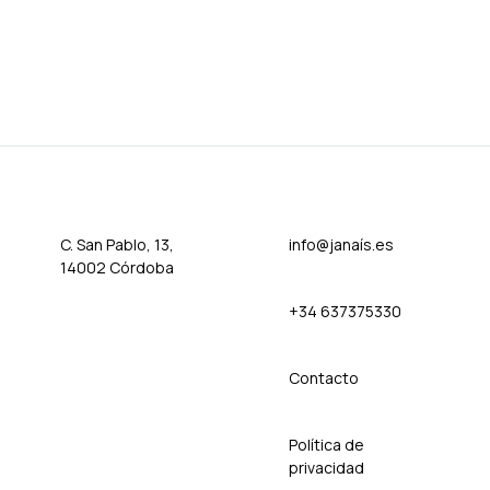
TO
WISHLIST
C. San Pablo, 13,
info@janaís.es
14002 Córdoba
+34 637375330
Contact
o
Política de
privacidad