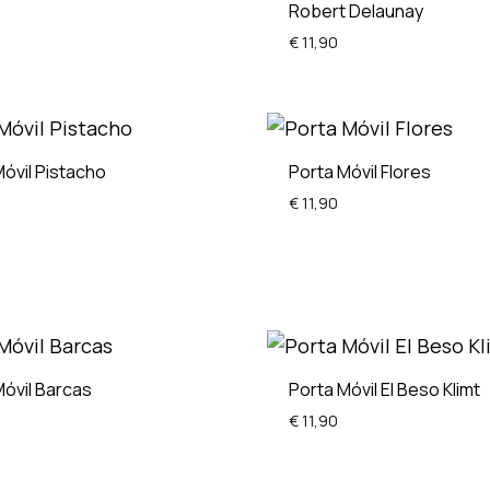
Robert Delaunay
€
11,90
ADD
TO
WISHLIST
Móvil Pistacho
Porta Móvil Flores
€
11,90
ADD
TO
WISHLIST
Móvil Barcas
Porta Móvil El Beso Klimt
€
11,90
ADD