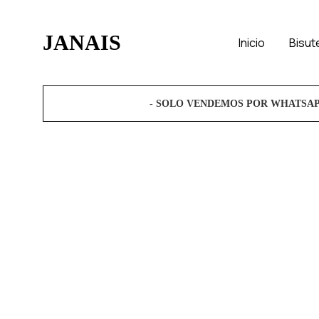
JANAIS
Inicio
Bisut
Janaís
Complementos
Moda
Artísticos.
- SOLO VENDEMOS POR WHATSA